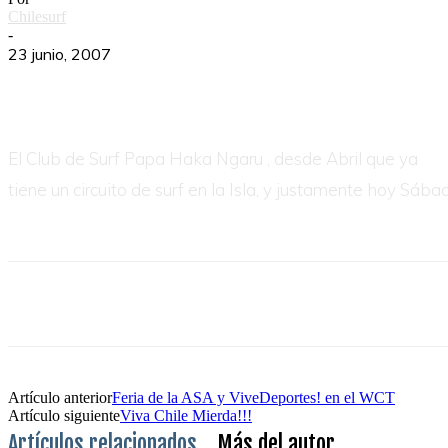
Chilesurf
-
23 junio, 2007
El Club de Surf Papa Haka Ngaru , desde Abril que ya
tiene un circuito de surf en la Isla, y justamente hoy Sá
Artículo anterior
Feria de la ASA y ViveDeportes! en el WCT
Artículo siguiente
Viva Chile Mierda!!!
Artículos relacionados
Más del autor