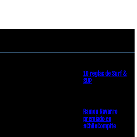
RECOMENDACIONES DEL
EDITOR
10 reglas de Surf &
SUP
21 diciembre, 2018
Ramon Navarro
premiado en
#ChileCompite