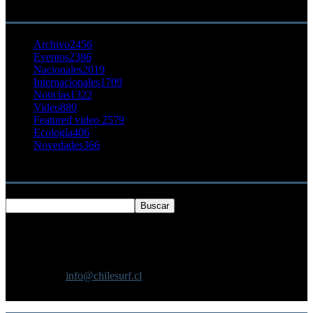
CATEGORÍA POPULAR
Archivo
2456
Eventos
2386
Nacionales
2019
Internacionales
1709
Noticias
1322
Video
880
Featured video 2
579
Ecología
406
Novedades
366
Buscar
SOBRE NOSOTROS
Chilesurf un sitio dedicado a la difusión del surf nacional e
internacional
Contáctanos:
info@chilesurf.cl
SÍGUENOS