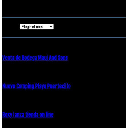
18 diciembre, 2018
Archivos
Archivos
ENTRADAS POPULARES
Venta de Bodega Maui And Sons
16 febrero, 2018
Nuevo Camping Playa Puertecillo
23 enero, 2015
Roxy lanza tienda on line
23 agosto, 2011