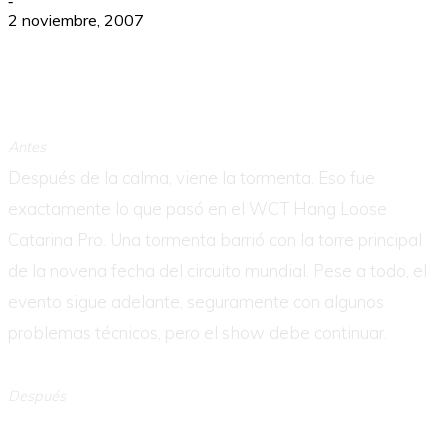
-
2 noviembre, 2007
Antes
Después de la calma, viene la tormenta. Eso fue
exactamente lo que pasó en el WCT Hang Loose
Catarina Pro. Una tormenta barrió con la torre principal
de la novena fecha del circuito mundial. Pese a todo, el
evento sigue adelante, seguramente con algunos
problemas técnicos, pero el show debe continuar.
Después