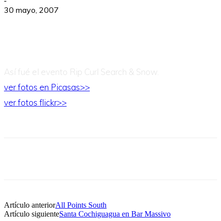
-
30 mayo, 2007
Así fué el evento Rip Curl Search & Snow.
ver fotos en Picasas>>
ver fotos flickr>>
Artículo anterior
All Points South
Artículo siguiente
Santa Cochiguagua en Bar Massivo