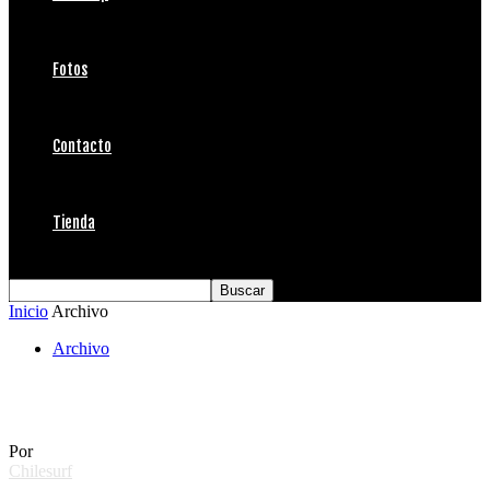
Fotos
Contacto
Tienda
Inicio
Archivo
Archivo
Nightshot Rip Curl Search & Snow
Por
Chilesurf