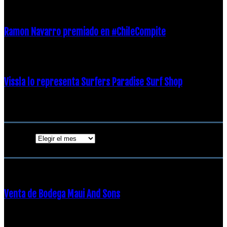
21 diciembre, 2018
Ramon Navarro premiado en #ChileCompite
19 diciembre, 2018
Vissla lo representa Surfers Paradise Surf Shop
18 diciembre, 2018
Archivos
Archivos
ENTRADAS POPULARES
Venta de Bodega Maui And Sons
16 febrero, 2018