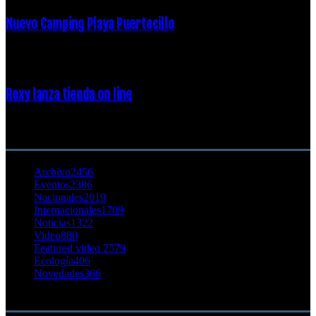
Nuevo Camping Playa Puertecillo
23 enero, 2015
Roxy lanza tienda on line
23 agosto, 2011
CATEGORÍA POPULAR
Archivo
2456
Eventos
2386
Nacionales
2019
Internacionales
1709
Noticias
1322
Video
880
Featured video 2
579
Ecología
406
Novedades
366
Buscar