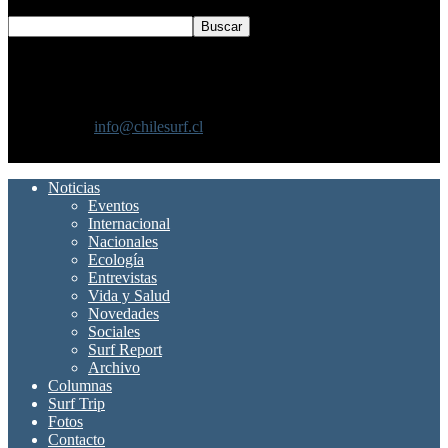
SOBRE NOSOTROS
Chilesurf un sitio dedicado a la difusión del surf nacional e
internacional
Contáctanos:
info@chilesurf.cl
SÍGUENOS
Noticias
Eventos
Internacional
Nacionales
Ecología
Entrevistas
Vida y Salud
Novedades
Sociales
Surf Report
Archivo
Columnas
Surf Trip
Fotos
Contacto