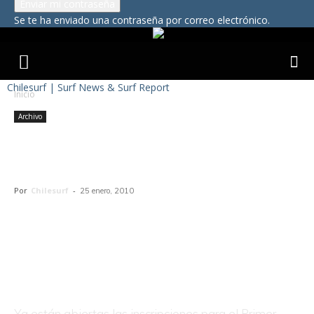
Se te ha enviado una contraseña por correo electrónico.
Chilesurf | Surf News & Surf Report
Inicio
Archivo
Primer Circuito Nacional de
Skimboard CNS
Por
Chilesurf
-
25 enero, 2010
Ya están abiertas las inscripciones para el Primer