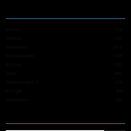
CATEGORÍA POPULAR
Archivo
2456
Eventos
2386
Nacionales
2019
Internacionales
1709
Noticias
1322
Video
880
Featured video 2
579
Ecología
406
Novedades
366
Buscar