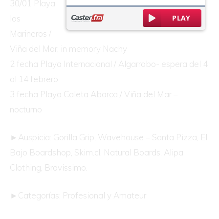
30/01 Playa
los
Marineros /
Viña del Mar, in memory Nachy
2 fecha Playa Internacional / Algarrobo- espera del 4
al 14 febrero
3 fecha Playa Caleta Abarca / Viña del Mar –
nocturno
►Auspicia: Gorilla Grip, Wavehouse – Santa Pizza, El
Bajo Boardshop, Skim.cl, Natural Boards, Alipa
Clothing, Bravissimo.
►Categorías: Profesional y Amateur