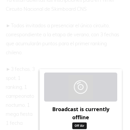
Circuito Nacional de Skimboard CNS
►Todos invitados a presenciar el único circuito,
correspondiente a la etapa de verano, con 3 fechas
que acumularán puntos para el primer ranking
chileno.
►3 fechas, 3
spot, 1
ranking, 1
campeonato
nocturno, 1
mega fiesta
1 fecha