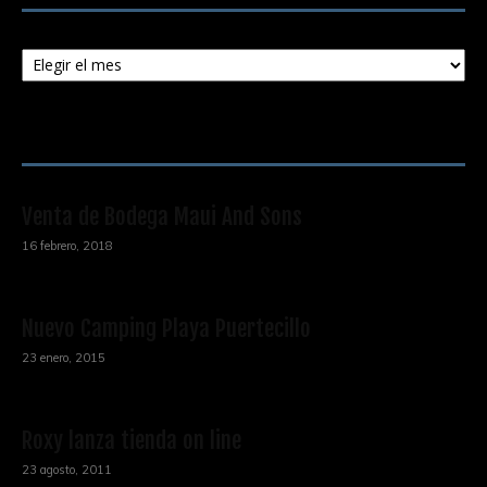
Archivos
ENTRADAS POPULARES
Venta de Bodega Maui And Sons
16 febrero, 2018
Nuevo Camping Playa Puertecillo
23 enero, 2015
Roxy lanza tienda on line
23 agosto, 2011