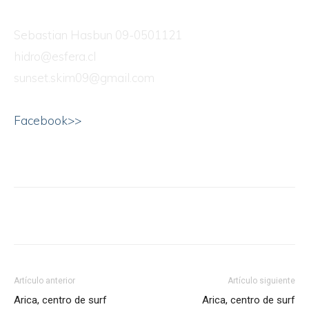
Sebastian Hasbun 09-0501121
hidro@esfera.cl
sunset.skim09@gmail.com
Facebook>>
Artículo anterior
Artículo siguiente
Arica, centro de surf
Arica, centro de surf