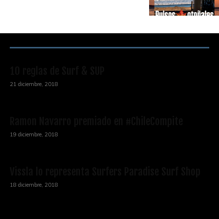
RECOMENDACIONES DEL EDITOR
10 reglas de Surf & SUP
21 diciembre, 2018
Ramon Navarro premiado en #ChileCompite
19 diciembre, 2018
Vissla lo representa Surfers Paradise Surf Shop
18 diciembre, 2018
Archivos