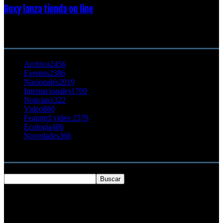
Roxy lanza tienda on line
23 agosto, 2011
CATEGORÍA POPULAR
Archivo
2456
Eventos
2386
Nacionales
2019
Internacionales
1709
Noticias
1322
Video
880
Featured video 2
579
Ecología
406
Novedades
366
Buscar
SOBRE NOSOTROS
Chilesurf un sitio dedicado a la difusión del surf nacional e
internacional