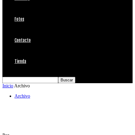
Fotos
Contacto
Tienda
Inicio
Archivo
Archivo
XI Ceremonial Punta de Lobos segunda
ronda Open