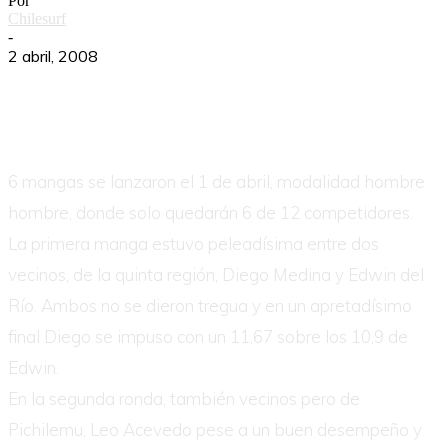
Por
Chilesurf
-
2 abril, 2008
6 mangas se lanzaron el 1 de abril, modalidad hombre
hombre, donde solo quedarán 6 de 12 competidores.
La primera manga estuvo peleadísima entre dos
vecinos, de la quinta región, Diego Medina y Edwin del
Río. Ambos no se dieron tregua y en un apretadísimo
final Diego se impuso con un 11,67 sobre los 10,9 de
Edwin.
En la segunda ronda, también vecinos pero de
Pichilemu, Leo Acevedo pese a un buen desempeño y