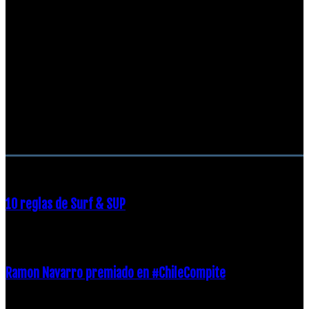
RECOMENDACIONES DEL EDITOR
10 reglas de Surf & SUP
21 diciembre, 2018
Ramon Navarro premiado en #ChileCompite
19 diciembre, 2018