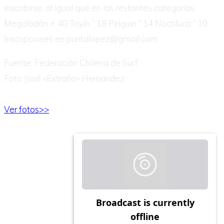
inscribirse, al igual que en las restantes categorías:
Megalodón + 40 Toyín ˆ 18 Piriguin ˆ 14 Noctiluca ˆ 10
Inscripciones en puntalopez@gmail.com
Fuente: Federación Chilena de Surf
Foto José «Extraño» Hernandez
Ver fotos>>