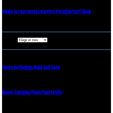
Vissla lo representa Surfers Paradise Surf Shop
18 diciembre, 2018
Archivos
Archivos
ENTRADAS POPULARES
Venta de Bodega Maui And Sons
16 febrero, 2018
Nuevo Camping Playa Puertecillo
23 enero, 2015