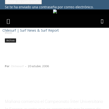
Se te ha enviado una contraseña por correo electrónico.
Chilesurf | Surf News & Surf Report
Inicio
Archivo
Campeonato Ínter Universitario la
Serena
Por
Chilesurf
-
20 octubre, 2006
Mañana comienza el Campeonato Ínter Universitario
la Serena, evento que es organizado por la rama de