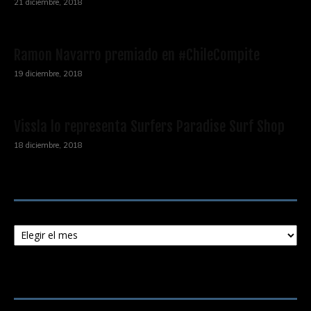
21 diciembre, 2018
Ramon Navarro premiado en #ChileCompite
19 diciembre, 2018
Vissla lo representa Surfers Paradise Surf Shop
18 diciembre, 2018
Archivos
Archivos
ENTRADAS POPULARES