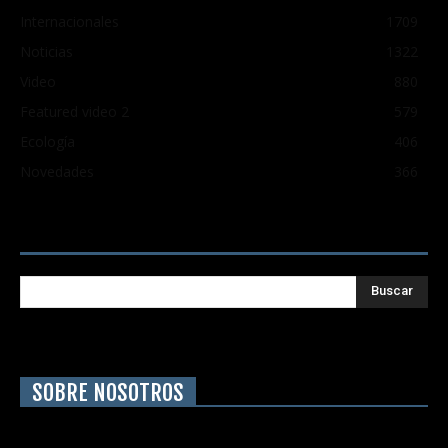
Internacionales
1709
Noticias
1322
Video
880
Featured video 2
579
Ecología
406
Novedades
366
Buscar
SOBRE NOSOTROS
Chilesurf un sitio dedicado a la difusión del surf nacional e