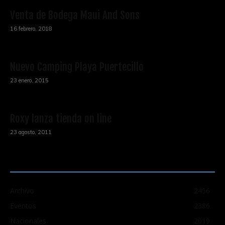
Venta de Bodega Maui And Sons
16 febrero, 2018
Nuevo Camping Playa Puertecillo
23 enero, 2015
Roxy lanza tienda on line
23 agosto, 2011
CATEGORÍA POPULAR
Archivo
2456
Eventos
2386
Nacionales
2019