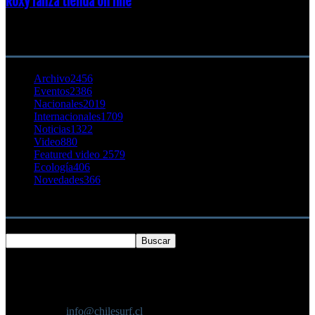
Roxy lanza tienda on line
23 agosto, 2011
CATEGORÍA POPULAR
Archivo
2456
Eventos
2386
Nacionales
2019
Internacionales
1709
Noticias
1322
Video
880
Featured video 2
579
Ecología
406
Novedades
366
Buscar
SOBRE NOSOTROS
Chilesurf un sitio dedicado a la difusión del surf nacional e
internacional
Contáctanos:
info@chilesurf.cl