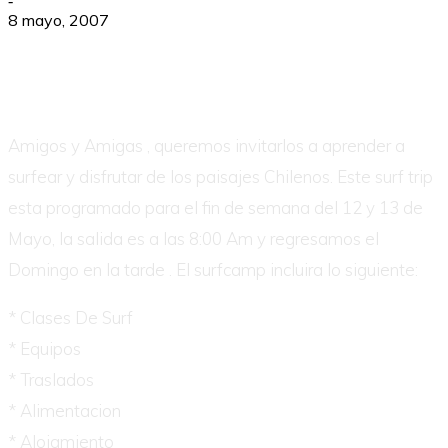
-
8 mayo, 2007
Amigos y Amigas , queremos invitarlos a aprender a
surfear y disfrutar de los paisajes Chilenos. Este surf trip
esta programado para el fin de semana del 12 y 13 de
Mayo, la salida es a las 8:00 Am y regresamos el
Domingo en la tarde . El surfcamp incluira lo siguiente:
* Clases De Surf
* Equipos
* Traslados
* Alimentacion
* Alojamiento