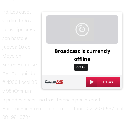
Pd: Los cupos
son limitados ,
la inscripciones
son hasta el
Jueves 10 de
Mayo en
SurfersParadise
Av . Apoquindo
# 4900 Local 96
y 98 (Omnium)
o puedes hacer una transferencia por internet.
Para mayor informacion llama al fono : 02-2076597 o al
08 -9816784