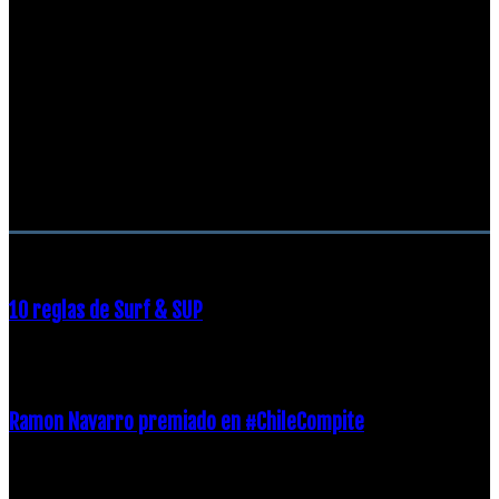
RECOMENDACIONES DEL EDITOR
10 reglas de Surf & SUP
21 diciembre, 2018
Ramon Navarro premiado en #ChileCompite
19 diciembre, 2018