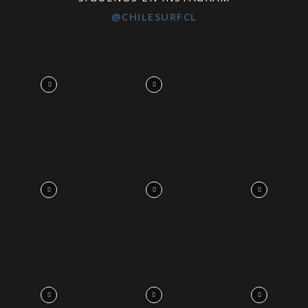
@CHILESURFCL