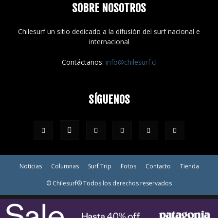
SOBRE NOSOTROS
Chilesurf un sitio dedicado a la difusión del surf nacional e
internacional
Contáctanos:
info@chilesurf.cl
SÍGUENOS
Noticias
Columnas
Surf Trip
Fotos
Contacto
Tienda
© Chilesurf® Todos los derechos reservados